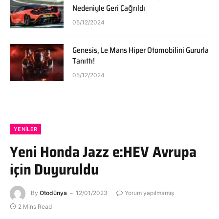
Nedeniyle Geri Çağrıldı
05/12/2024
Genesis, Le Mans Hiper Otomobilini Gururla
Tanıttı!
05/12/2024
YENILER
Yeni Honda Jazz e:HEV Avrupa
için Duyuruldu
By
Otodünya
12/01/2023
Yorum yapılmamış
2 Mins Read