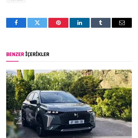
Facebook
Twitter
Pinterest
LinkedIn
Tumblr
Email
BENZER
İÇERIKLER