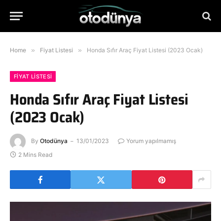
Home
»
Fiyat Listesi
»
Honda Sıfır Araç Fiyat Listesi (2023 Ocak)
FIYAT LISTESI
Honda Sıfır Araç Fiyat Listesi
(2023 Ocak)
By
Otodünya
13/01/2023
Yorum yapılmamış
2 Mins Read