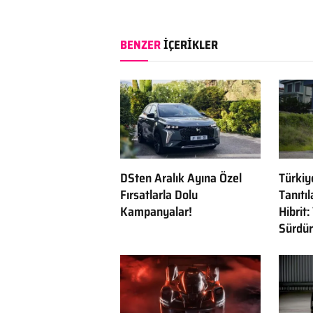
BENZER
İÇERIKLER
DSten Aralık Ayına Özel
Türkiy
Fırsatlarla Dolu
Tanıtı
Kampanyalar!
Hibrit:
Sürdürü