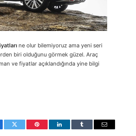
iyatları
ne olur bilemiyoruz ama yeni seri
elerden biri olduğunu görmek güzel. Araç
aman ve fiyatlar açıklandığında yine bilgi
ebook
Twitter
Pinterest
LinkedIn
Tumblr
Email