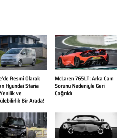
e’de Resmi Olarak
McLaren 765LT: Arka Cam
lan Hyundai Staria
Sorunu Nedeniyle Geri
 Yenilik ve
Çağrıldı
lebilirlik Bir Arada!