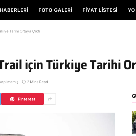
HABERLERI
FOTO GALERI
FIYAT LISTESI
YO
rkiye Tarihi Ortaya Çıktı
ail için Türkiye Tarihi Or
yapılmamış
2 Mins Read
G
Pinterest