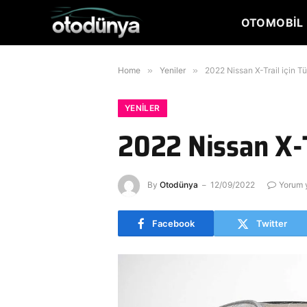
OTOMOBIL 
Home
»
Yeniler
»
2022 Nissan X-Trail için Tü
YENILER
2022 Nissan X-Tr
By
Otodünya
12/09/2022
Yorum 
Facebook
Twitter