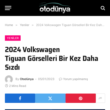
Home
»
Yeniler
»
2024 Volkswagen Tiguan Görselleri Bir Kez Daha Sızdı
YENILER
2024 Volkswagen
Tiguan Görselleri Bir Kez Daha
Sızdı
By
Otodünya
05/01/2023
Yorum yapılmamış
2 Mins Read