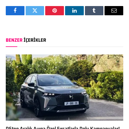
Facebook
Twitter
Pinterest
LinkedIn
Tumblr
Email
BENZER
İÇERIKLER
DSten Aralık Ayına Özel Fırsatlarla Dolu Kampanyalar!