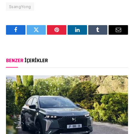
SsangYong
Facebook
Twitter
Pinterest
LinkedIn
Tumblr
Email
BENZER
İÇERIKLER