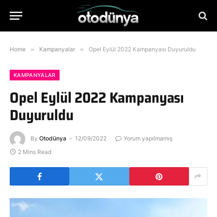
Home
»
Kampanyalar
»
Opel Eylül 2022 Kampanyası Duyuruldu
KAMPANYALAR
Opel Eylül 2022 Kampanyası
Duyuruldu
By
Otodünya
12/09/2022
Yorum yapılmamış
2 Mins Read