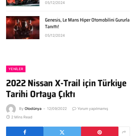
05/12/2024
Genesis, Le Mans Hiper Otomobilini Gururla
Tanıttı!
05/12/2024
YENILER
2022 Nissan X-Trail için Türkiye
Tarihi Ortaya Çıktı
By
Otodünya
12/09/2022
Yorum yapılmamış
2 Mins Read