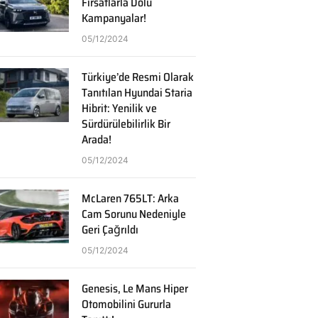
Fırsatlarla Dolu
Kampanyalar!
05/12/2024
Türkiye’de Resmi Olarak
Tanıtılan Hyundai Staria
Hibrit: Yenilik ve
Sürdürülebilirlik Bir
Arada!
05/12/2024
McLaren 765LT: Arka
Cam Sorunu Nedeniyle
Geri Çağrıldı
05/12/2024
Genesis, Le Mans Hiper
Otomobilini Gururla