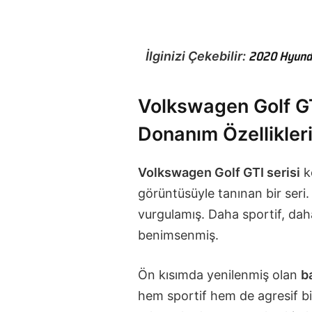
2020 Hyundai
İlginizi Çekebilir:
Volkswagen Golf GT
Donanım Özellikler
Volkswagen Golf GTI serisi
ke
görüntüsüyle tanınan bir seri
vurgulamış. Daha sportif, daha
benimsenmiş.
Ön kısımda yenilenmiş olan
b
hem sportif hem de agresif b