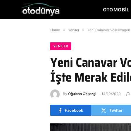
OTOMOBIL 
Home
»
Yeniler
»
Yeni Canavar Volkswagen Go
YENILER
Yeni Canavar Vo
İşte Merak Edil
By
Oğulcan Özsezgi
14/10/2020
Facebook
Twitter