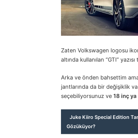
Zaten Volkswagen logosu iko
altında kullanılan “GTI” yazıs
Arka ve önden bahsettim ama
jantlarında da bir değişiklik v
seçebiliyorsunuz ve
18 inç ya
Juke Kiiro Special Edition Tanı
Gözüküyor?