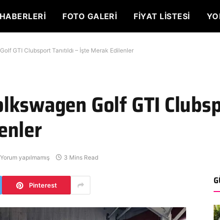
HABERLERI
FOTO GALERI
FIYAT LISTESI
YO
lf GTI Clubsport Tanıtıldı – İşte Merak Edilenler
lkswagen Golf GTI Clubspo
enler
Yorum yapılmamış
3 Mins Read
G
Pinterest