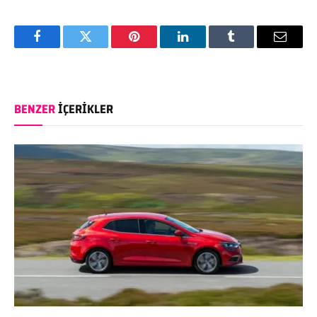
Facebook
Twitter
Pinterest
LinkedIn
Tumblr
Email
BENZER
İÇERIKLER