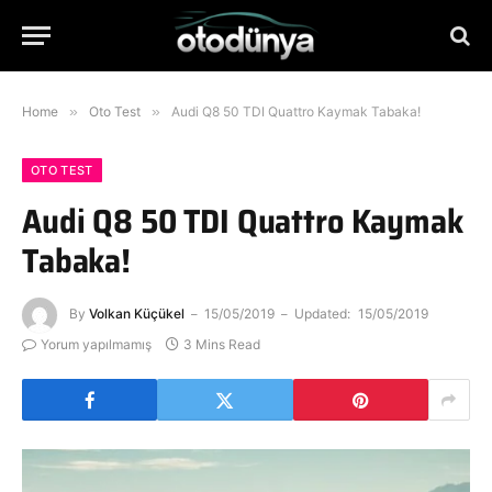
Home
»
Oto Test
»
Audi Q8 50 TDI Quattro Kaymak Tabaka!
OTO TEST
Audi Q8 50 TDI Quattro Kaymak
Tabaka!
By
Volkan Küçükel
15/05/2019
Updated:
15/05/2019
Yorum yapılmamış
3 Mins Read