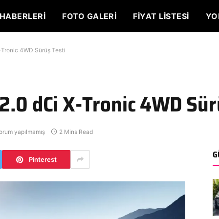
HABERLERI
FOTO GALERI
FIYAT LISTESI
YO
-Tronic 4WD Sürüş Testi
2.0 dCi X-Tronic 4WD Sür
orum yapılmamış
2 Mins Read
G
Pinterest