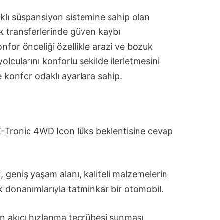
lı süspansiyon sistemine sahip olan
ık transferlerinde güven kaybı
onfor önceliği özellikle arazi ve bozuk
olcularını konforlu şekilde ilerletmesini
e konfor odaklı ayarlara sahip.
X-Tronic 4WD Icon lüks beklentisine cevap
, geniş yaşam alanı, kaliteli malzemelerin
nik donanımlarıyla tatminkar bir otomobil.
un akıcı hızlanma tecrübesi sunması