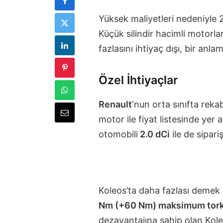
Yüksek maliyetleri nedeniyle 2
Küçük silindir hacimli motorla
fazlasını ihtiyaç dışı, bir anl
Özel İhtiyaçlar
Renault
‘nun orta sınıfta rek
motor ile fiyat listesinde yer a
otomobili
2.0 dCi
ile de sipar
Koleos’ta daha fazlası demek
Nm (+60 Nm) maksimum tor
dezavantajına sahip olan Kol