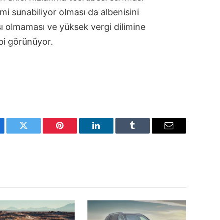
imi sunabiliyor olması da albenisini
sı olmaması ve yüksek vergi dilimine
ibi görünüyor.
ebook
Twitter
Pinterest
LinkedIn
Tumblr
Email