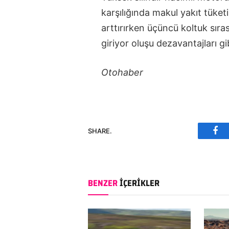
karşılığında makul yakıt tüket
arttırırken üçüncü koltuk sıra
giriyor oluşu dezavantajları g
Otohaber
SHARE.
Fac
BENZER
İÇERIKLER