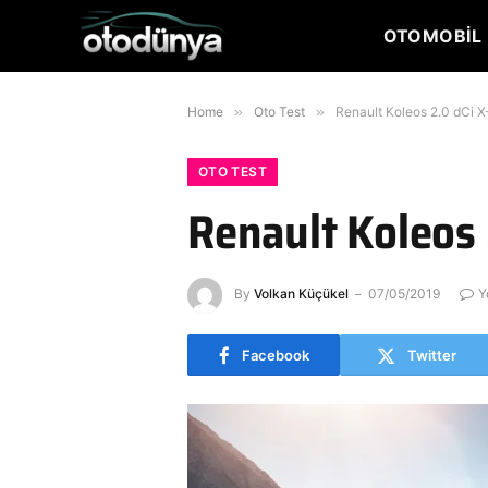
OTOMOBIL 
Home
»
Oto Test
»
Renault Koleos 2.0 dCi X
OTO TEST
Renault Koleos 
By
Volkan Küçükel
07/05/2019
Y
Facebook
Twitter