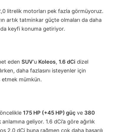
,0 litrelik motorları pek fazla görmüyoruz.
rın artık tatminkar güçte olmaları da daha
amda keyfi konuma getiriyor.
abet eden
SUV
‘u
Koleos
,
1.6 dCi
dizel
lırken, daha fazlasını isteyenler için
iş etmek mümkün.
 öncelikle
175 HP (+45 HP) güç
ve
380
k
anlamına geliyor. 1.6 dCi’a göre ağırlık
eos 2.0 dCi buna rağmen çok daha başarılı