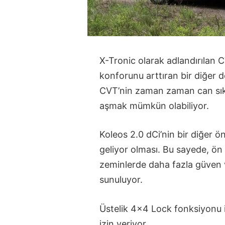
X-Tronic olarak adlandırılan 
konforunu arttıran bir diğer 
CVT’nin zaman zaman can sıkıc
aşmak mümkün olabiliyor.
Koleos 2.0 dCi’nin bir diğer ön
geliyor olması. Bu sayede, ön
zeminlerde daha fazla güven v
sunuluyor.
Üstelik 4×4 Lock fonksiyonu 
izin veriyor.